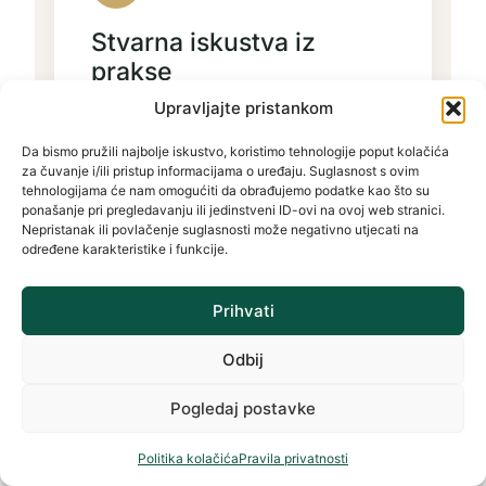
Stvarna iskustva iz
prakse
Upravljajte pristankom
Temelji se na radu s privatnim i
poslovnim klijentima te
Da bismo pružili najbolje iskustvo, koristimo tehnologije poput kolačića
za čuvanje i/ili pristup informacijama o uređaju. Suglasnost s ovim
svakodnevnim situacijama s kojima
tehnologijama će nam omogućiti da obrađujemo podatke kao što su
se susreću vlasnici obrta i tvrtki za
ponašanje pri pregledavanju ili jedinstveni ID-ovi na ovoj web stranici.
Nepristanak ili povlačenje suglasnosti može negativno utjecati na
čišćenje.
određene karakteristike i funkcije.
Prihvati
Odbij
02
Pogledaj postavke
Praktična primjena
Politika kolačića
Pravila privatnosti