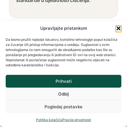
standarde u djelatnosti čišćenja.
Upravljajte pristankom
Da bismo pružili najbolje iskustvo, koristimo tehnologije poput kolačića
Povezani vodiči
za čuvanje i/ili pristup informacijama o uređaju. Suglasnost s ovim
tehnologijama će nam omogućiti da obrađujemo podatke kao što su
ponašanje pri pregledavanju ili jedinstveni ID-ovi na ovoj web stranici.
Nepristanak ili povlačenje suglasnosti može negativno utjecati na
određene karakteristike i funkcije.
CIJENE
Kako odrediti cijenu
Prihvati
usluga čišćenja?
Odbij
30 najčešćih pitanja i odgovora o
cijenama, troškovima i
Pogledaj postavke
profesionalnom izračunu.
Politika kolačića
Pravila privatnosti