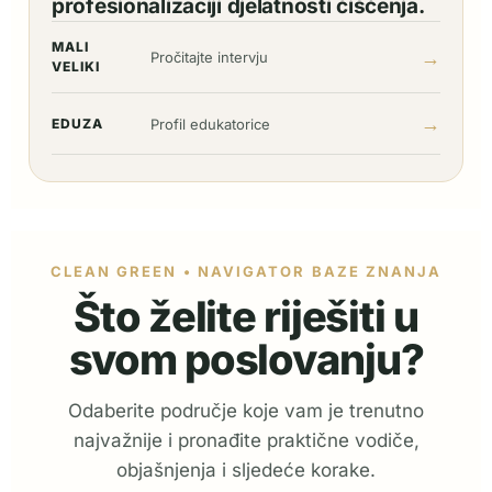
profesionalizaciji djelatnosti čišćenja.
MALI
→
Pročitajte intervju
VELIKI
→
EDUZA
Profil edukatorice
CLEAN GREEN • NAVIGATOR BAZE ZNANJA
Što želite riješiti u
svom poslovanju?
Odaberite područje koje vam je trenutno
najvažnije i pronađite praktične vodiče,
objašnjenja i sljedeće korake.