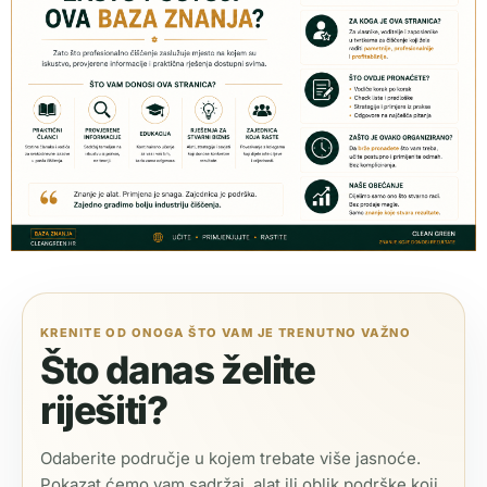
KRENITE OD ONOGA ŠTO VAM JE TRENUTNO VAŽNO
Što danas želite
riješiti?
Odaberite područje u kojem trebate više jasnoće.
Pokazat ćemo vam sadržaj, alat ili oblik podrške koji