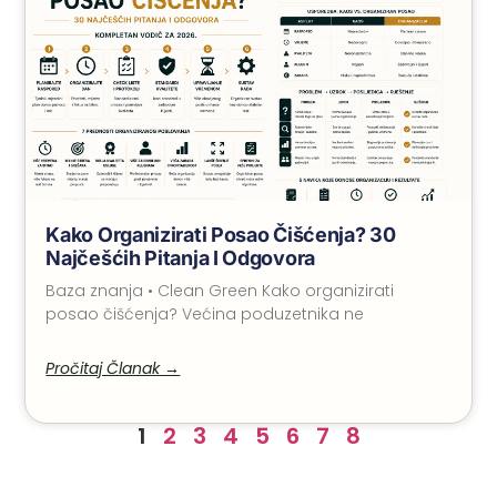
Kako Organizirati Posao Čišćenja? 30
Najčešćih Pitanja I Odgovora
Baza znanja • Clean Green Kako organizirati
posao čišćenja? Većina poduzetnika ne
Pročitaj Članak →
1
2
3
4
5
6
7
8