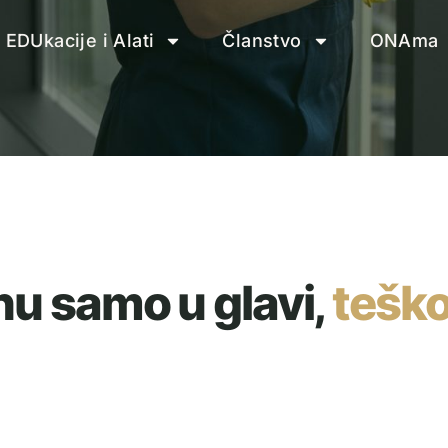
EDUkacije i Alati
Članstvo
ONAma
nu samo u glavi,
teško