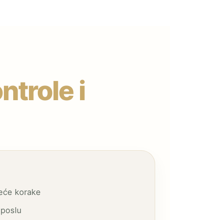
ntrole i
deće korake
 poslu