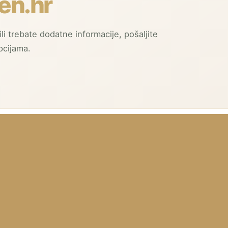
en.hr
li trebate dodatne informacije, pošaljite
pcijama.