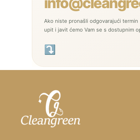
info@cleangre
Ako niste pronašli odgovarajući termin i
upit i javit ćemo Vam se s dostupnim o
⤵︎