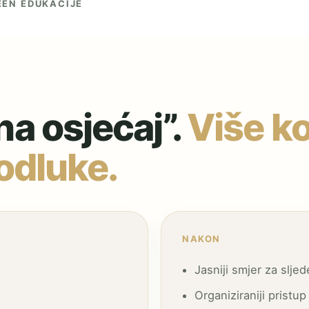
EEN EDUKACIJE
na osjećaj”.
Više ko
 odluke.
NAKON
Jasniji smjer za slje
Organiziraniji pristup