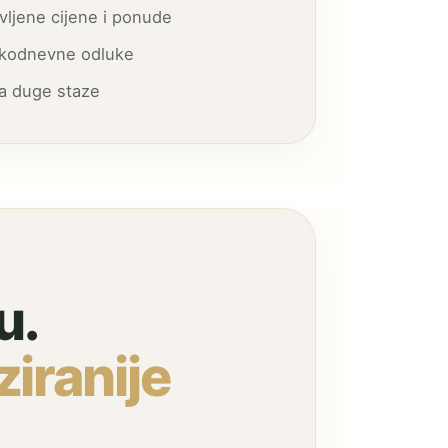
vljene cijene i ponude
vakodnevne odluke
na duge staze
u.
ziranije