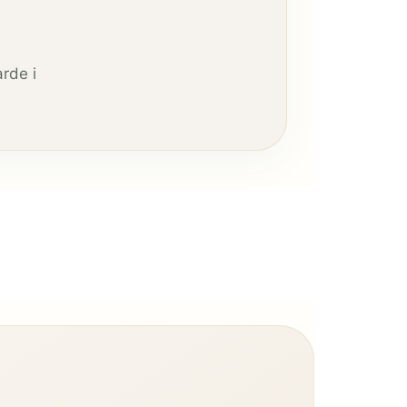
arde i