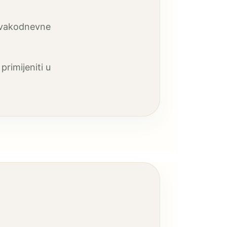
 svakodnevne
rimijeniti u