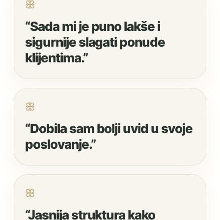
ꕥ
“Sada mi je puno lakše i
sigurnije slagati ponude
klijentima.”
ꕥ
“Dobila sam bolji uvid u svoje
poslovanje.”
ꕥ
“Jasnija struktura kako