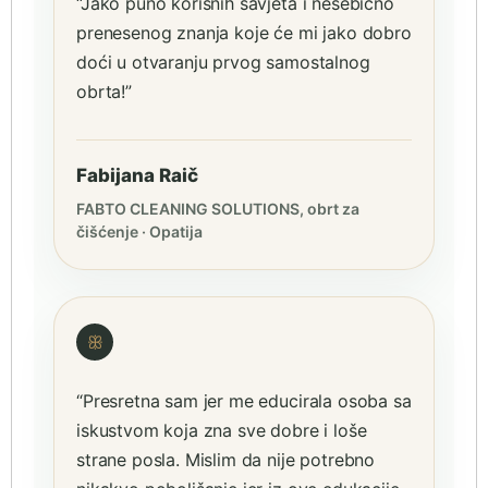
“Jako puno korisnih savjeta i nesebično
prenesenog znanja koje će mi jako dobro
doći u otvaranju prvog samostalnog
obrta!”
Fabijana Raič
FABTO CLEANING SOLUTIONS, obrt za
čišćenje · Opatija
ꕥ
“Presretna sam jer me educirala osoba sa
iskustvom koja zna sve dobre i loše
strane posla. Mislim da nije potrebno