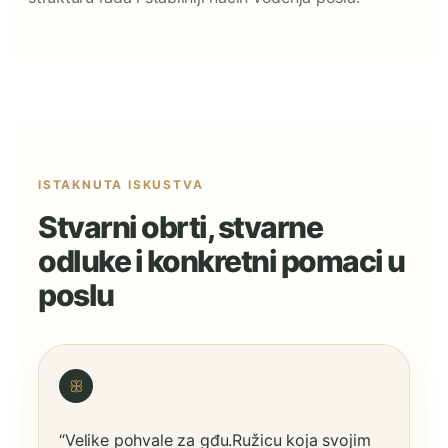
ISTAKNUTA ISKUSTVA
Stvarni obrti, stvarne
odluke i konkretni pomaci u
poslu
ꕥ
“Velike pohvale za gđu.Ružicu koja svojim