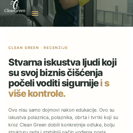
CLEAN GREEN · RECENZIJE
Stvarna iskustva ljudi koji
su svoj biznis čišćenja
počeli voditi sigurnije
i s
više kontrole.
Ovo nisu samo dojmovi nakon edukacije. Ovo su
iskustva polaznica, polaznika, obrta i tvrtki koji su
kroz Clean Green dobili konkretnije odluke, bolju
strukturu rada i stabilniji način vođenja posla.