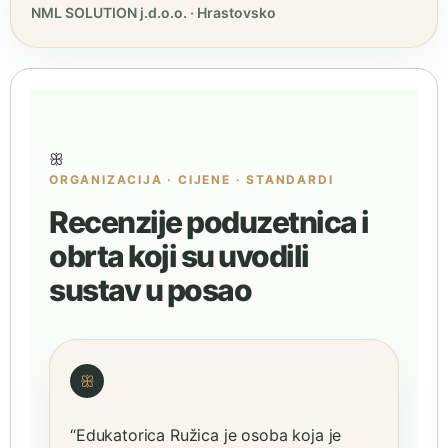
NML SOLUTION j.d.o.o. · Hrastovsko
ꕥ
ORGANIZACIJA · CIJENE · STANDARDI
Recenzije poduzetnica i
obrta koji su uvodili
sustav u posao
ꕥ
“Edukatorica Ružica je osoba koja je