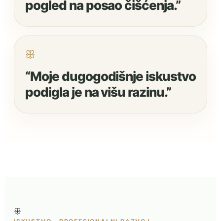
pogled na posao čišćenja.”
ꕥ
“Moje dugogodišnje iskustvo
podigla je na višu razinu.”
ꕥ