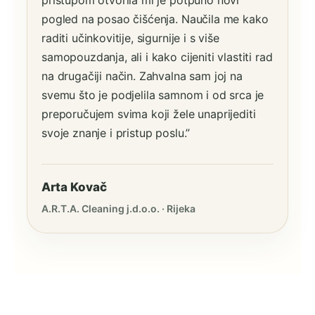
pristupom otvorila mi je potpuno novi
pogled na posao čišćenja. Naučila me kako
raditi učinkovitije, sigurnije i s više
samopouzdanja, ali i kako cijeniti vlastiti rad
na drugačiji način. Zahvalna sam joj na
svemu što je podjelila samnom i od srca je
preporučujem svima koji žele unaprijediti
svoje znanje i pristup poslu.”
Arta Kovač
A.R.T.A. Cleaning j.d.o.o. · Rijeka