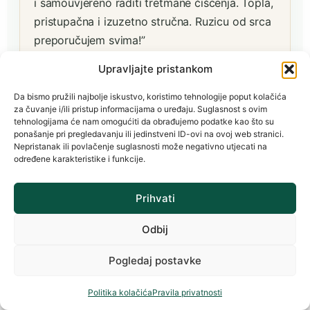
i samouvjereno raditi tretmane čišćenja. Topla,
pristupačna i izuzetno stručna. Ruzicu od srca
preporučujem svima!”
Upravljajte pristankom
Filip Vučković
Da bismo pružili najbolje iskustvo, koristimo tehnologije poput kolačića
za čuvanje i/ili pristup informacijama o uređaju. Suglasnost s ovim
DIAMOND CLEAN, obrt za čišćenje · Zagreb
tehnologijama će nam omogućiti da obrađujemo podatke kao što su
ponašanje pri pregledavanju ili jedinstveni ID-ovi na ovoj web stranici.
Nepristanak ili povlačenje suglasnosti može negativno utjecati na
određene karakteristike i funkcije.
ꕥ
Prihvati
“Edukacija je osmišljena kao individualni
Odbij
pristup klijentu, a sistem edukacije pitanja-
odgovori su zlata vrijedni. Proces nam je
Pogledaj postavke
objašnjen sa malo drugačije perspektive, ima
Politika kolačića
Pravila privatnosti
tih alata koji su esencijalni kod procesa