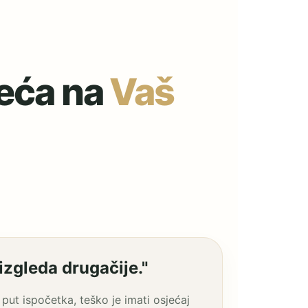
jeća na
Vaš
zgleda drugačije."
 put ispočetka, teško je imati osjećaj