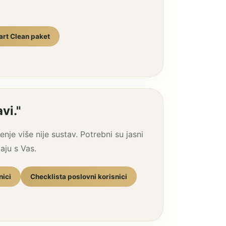
art Clean paket
vi."
je više nije sustav. Potrebni su jasni
daju s Vas.
nici
Checklista poslovni korisnici