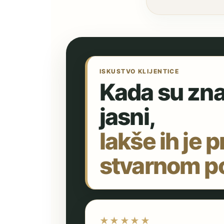
ISKUSTVO KLIJENTICE
Kada su znan
jasni,
lakše ih je p
stvarnom po
★★★★★