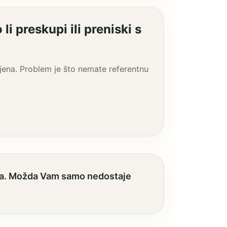
i preskupi ili preniski s
jena. Problem je što nemate referentnu
ruda. Možda Vam samo nedostaje