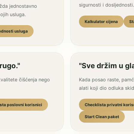
sigurnosti i dosljednosti.
ožda jednostavno
ojih usluga.
Kalkulator cijena
St
ednosti usluga
drugo."
"Sve držim u gla
alitete čišćenja nego
Kada posao raste, pamćen
alati koji dio odluka ski
sta poslovni korisnici
Checklista privatni koris
Start Clean paket