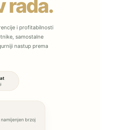
v rada.
encije i profitabilnosti
četnike, samostalne
igurniji nastup prema
at
i
e namijenjen brzoj