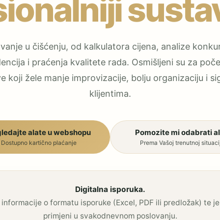
ionalniji susta
ovanje u čišćenju, od kalkulatora cijena, analize konkur
dencija i praćenja kvalitete rada. Osmišljeni su za po
 koji žele manje improvizacije, bolju organizaciju i s
klijentima.
ledajte alate u webshopu
Pomozite mi odabrati al
Dostupno kartično plaćanje
Prema Vašoj trenutnoj situacij
Digitalna isporuka.
 informacije o formatu isporuke (Excel, PDF ili predložak) te j
primjeni u svakodnevnom poslovanju.