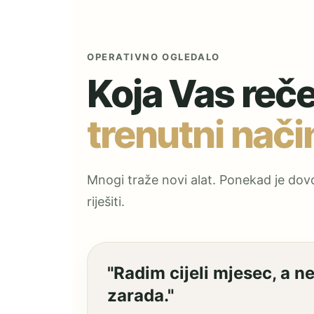
OPERATIVNO OGLEDALO
Koja Vas reč
trenutni nači
Mnogi traže novi alat. Ponekad je dov
riješiti.
"Radim cijeli mjesec, a n
zarada."