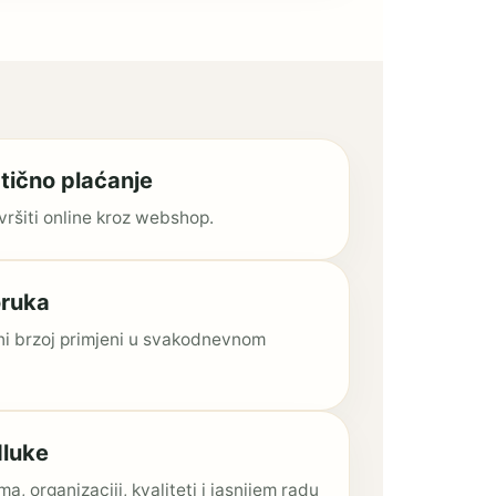
tično plaćanje
ršiti online kroz webshop.
oruka
eni brzoj primjeni u svakodnevnom
dluke
a, organizaciji, kvaliteti i jasnijem radu