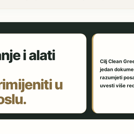
je i alati
Cilj Clean Gre
jedan dokument
razumjeti posa
rimijeniti u
uvesti više r
slu.