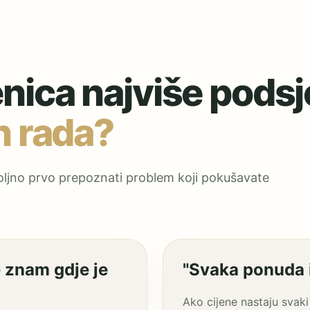
enica najviše pods
n rada?
oljno prvo prepoznati problem koji pokušavate
e znam gdje je
"Svaka ponuda i
Ako cijene nastaju svaki