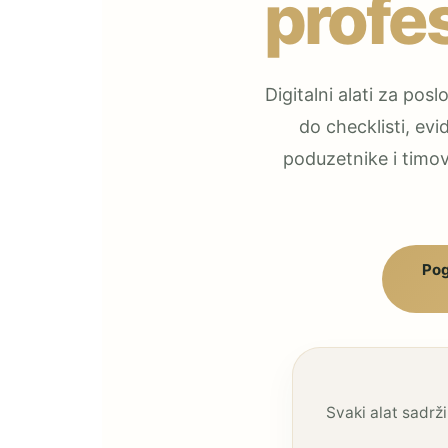
profes
Digitalni alati za posl
do checklisti, evi
poduzetnike i timove
Pog
Svaki alat sadrži