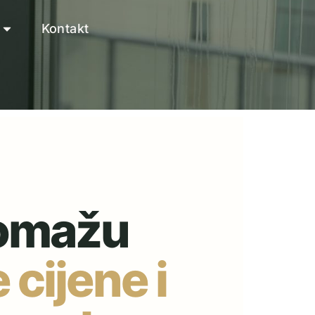
Kontakt
pomažu
e cijene i