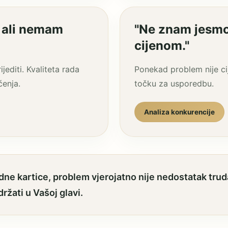
, ali nemam
"Ne znam jesmo l
cijenom."
editi. Kvaliteta rada
Ponekad problem nije ci
ćenja.
točku za usporedbu.
Analiza konkurencije
jedne kartice, problem vjerojatno nije nedostatak t
držati u Vašoj glavi.