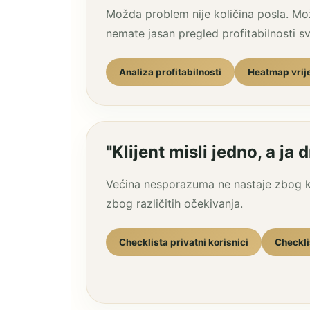
Možda problem nije količina posla. M
nemate jasan pregled profitabilnosti sv
Analiza profitabilnosti
Heatmap vrij
"Klijent misli jedno, a ja 
Većina nesporazuma ne nastaje zbog kv
zbog različitih očekivanja.
Checklista privatni korisnici
Checkli