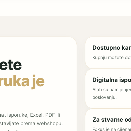
Dostupno kar
Kupnju možete dov
ete
ruka je
Digitalna isp
Alati su namijenj
poslovanju.
t isporuke, Excel, PDF ili
Za stvarne o
astavljate prema webshopu,
Fokus je na cijenam