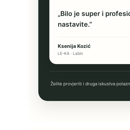
„Bilo je super i profe
nastavite.”
Ksenija Kozić
LE-KA · Labin
Želite provjeriti i druga iskustva polazn