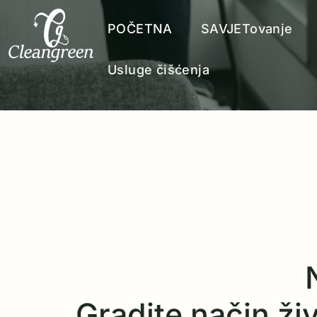
POČETNA
SAVJETovanje
Usluge čišćenja
Gradite način živo