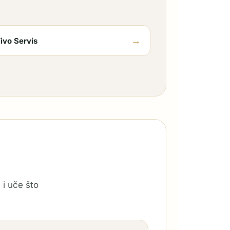
→
ivo Servis
 i uče što