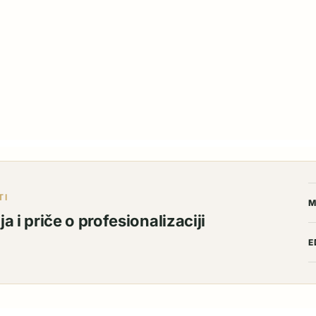
TI
M
a i priče o profesionalizaciji
E