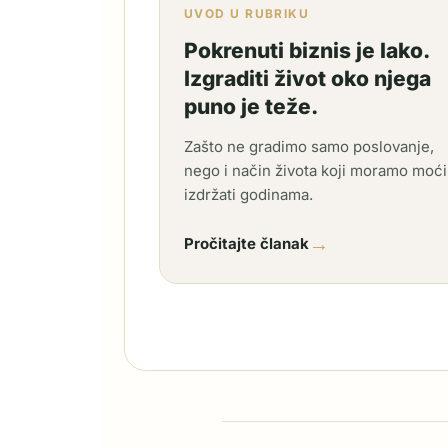
UVOD U RUBRIKU
Pokrenuti biznis je lako.
Izgraditi život oko njega
puno je teže.
Zašto ne gradimo samo poslovanje,
nego i način života koji moramo moći
izdržati godinama.
→
Pročitajte članak