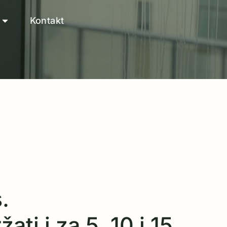
Kontakt
.
ati i za 5, 10 i 15