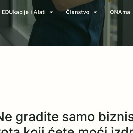
EDUkacije i Alati
Članstvo
ONAma
Ne gradite samo biznis
ta koji ćete moći izdrž