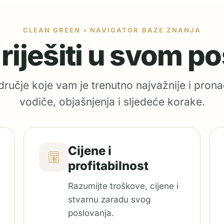
CLEAN GREEN • NAVIGATOR BAZE ZNANJA
e riješiti u svom p
ručje koje vam je trenutno najvažnije i prona
vodiče, objašnjenja i sljedeće korake.
Cijene i
profitabilnost
Razumijte troškove, cijene i
stvarnu zaradu svog
poslovanja.