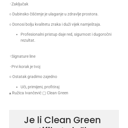
᠂ Zaključak
○ Dubinsko čišćenje je ulaganje u zdravlje prostora.
○ Donosi bolju kvalitetu zraka i duži vijek namještaja.
Profesionalni pristup daje red, sigurnost i dugoročni
rezultat.
᠄ Signature line
᠂ Prvi korak je tvoj
○ Ostatak gradimo zajedno
Uči, primijeni, profitiraj
▴ Ružica Ivančević ▢ Clean Green
Je li Clean Green