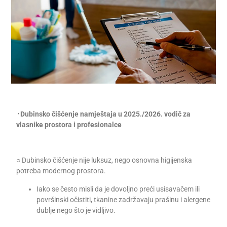
᠂ Dubinsko čišćenje namještaja u 2025./2026. vodič za
vlasnike prostora i profesionalce
○ Dubinsko čišćenje nije luksuz, nego osnovna higijenska
potreba modernog prostora.
Iako se često misli da je dovoljno preći usisavačem ili
površinski očistiti, tkanine zadržavaju prašinu i alergene
dublje nego što je vidljivo.