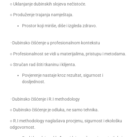
○ Uklanjanje dubinskih slojeva nečistoće.
○ Produženje trajanja namještaja.
Prostor koji miriše, diše i izgleda zdravo.
᠂ Dubinsko čišćenje u profesionalnom kontekstu
○ Profesionalnost se vidi u materijalima, pristupu i metodama.
○ Stručan rad štiti tkaninu i klijenta.
Povjerenje nastaje kroz rezultat, sigurnost i
dosljednost.
᠂ Dubinsko čišćenje i R.I methodology
○ Dubinsko čišćenje je odluka, ne samo tehnika.
○ R.I methodology naglašava procjenu, sigurnost i ekološku
odgovornost.