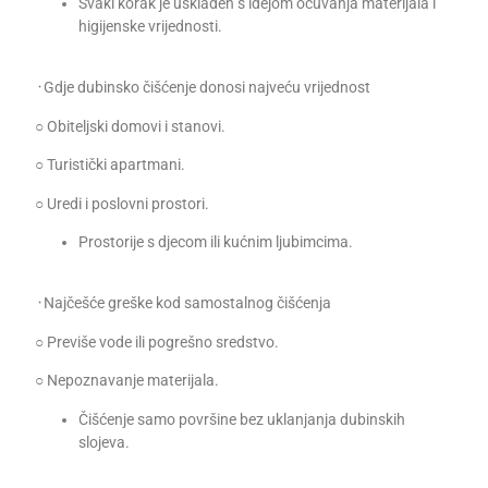
Svaki korak je usklađen s idejom očuvanja materijala i
higijenske vrijednosti.
᠂ Gdje dubinsko čišćenje donosi najveću vrijednost
○ Obiteljski domovi i stanovi.
○ Turistički apartmani.
○ Uredi i poslovni prostori.
Prostorije s djecom ili kućnim ljubimcima.
᠂ Najčešće greške kod samostalnog čišćenja
○ Previše vode ili pogrešno sredstvo.
○ Nepoznavanje materijala.
Čišćenje samo površine bez uklanjanja dubinskih
slojeva.