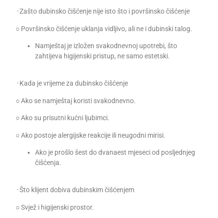
᠂ Zašto dubinsko čišćenje nije isto što i površinsko čišćenje
○ Površinsko čišćenje uklanja vidljivo, ali ne i dubinski talog.
Namještaj je izložen svakodnevnoj upotrebi, što
zahtijeva higijenski pristup, ne samo estetski.
᠂ Kada je vrijeme za dubinsko čišćenje
○ Ako se namještaj koristi svakodnevno.
○ Ako su prisutni kućni ljubimci.
○ Ako postoje alergijske reakcije ili neugodni mirisi.
Ako je prošlo šest do dvanaest mjeseci od posljednjeg
čišćenja.
᠂ Što klijent dobiva dubinskim čišćenjem
○ Svjež i higijenski prostor.