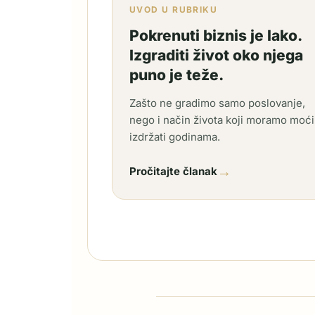
UVOD U RUBRIKU
Pokrenuti biznis je lako.
Izgraditi život oko njega
puno je teže.
Zašto ne gradimo samo poslovanje,
nego i način života koji moramo moći
izdržati godinama.
→
Pročitajte članak