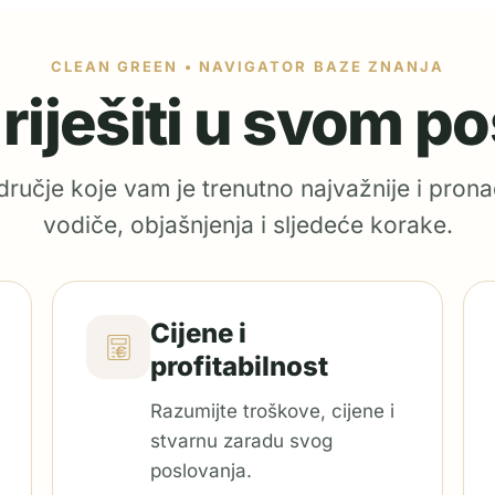
CLEAN GREEN • NAVIGATOR BAZE ZNANJA
e riješiti u svom p
ručje koje vam je trenutno najvažnije i prona
vodiče, objašnjenja i sljedeće korake.
Cijene i
profitabilnost
Razumijte troškove, cijene i
stvarnu zaradu svog
poslovanja.