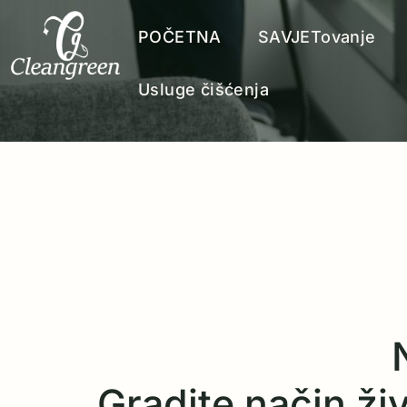
POČETNA
SAVJETovanje
Usluge čišćenja
Gradite način živo