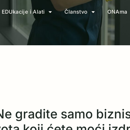
EDUkacije i Alati
Članstvo
ONAma
Ne gradite samo biznis
ta koji ćete moći izdrž