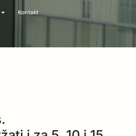
Kontakt
.
ati i za 5, 10 i 15