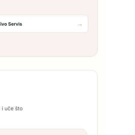
→
ivo Servis
 i uče što