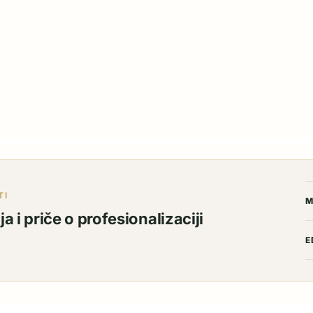
TI
M
a i priče o profesionalizaciji
E