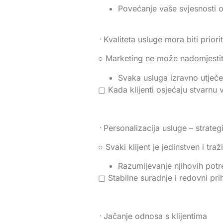
Povećanje vaše svjesnosti 
᠂ Kvaliteta usluge mora biti priori
○ Marketing ne može nadomjestiti
Svaka usluga izravno utječe
▢ Kada klijenti osjećaju stvarnu v
᠂ Personalizacija usluge – strate
○ Svaki klijent je jedinstven i traž
Razumijevanje njihovih potre
▢ Stabilne suradnje i redovni pri
᠂ Jačanje odnosa s klijentima