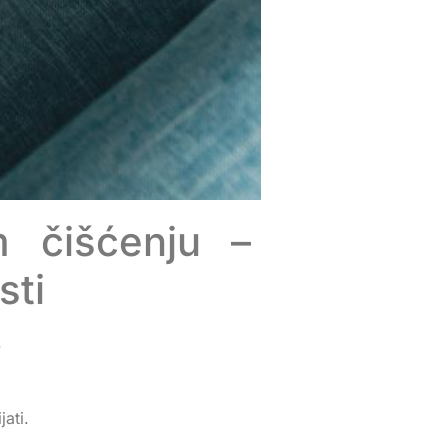
m čišćenju –
sti
.
jati.