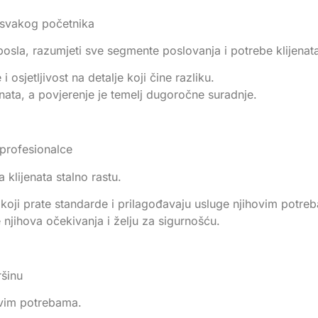
k svakog početnika
posla, razumjeti sve segmente poslovanja i potrebe klijenat
 osjetljivost na detalje koji čine razliku.
ata, a povjerenje je temelj dugoročne suradnje.
 profesionalce
 klijenata stalno rastu.
e koji prate standarde i prilagođavaju usluge njihovim potre
njihova očekivanja i želju za sigurnošću.
ršinu
ovim potrebama.