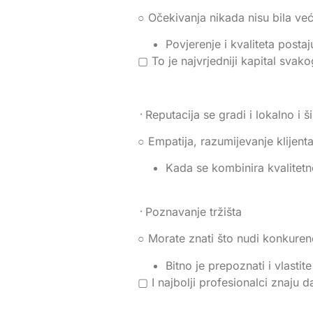
○ Očekivanja nikada nisu bila već
Povjerenje i kvaliteta posta
▢ To je najvrjedniji kapital svak
᠂ Reputacija se gradi i lokalno i š
○ Empatija, razumijevanje klijenta
Kada se kombinira kvalitetno
᠂ Poznavanje tržišta
○ Morate znati što nudi konkurenc
Bitno je prepoznati i vlastite
▢ I najbolji profesionalci znaju d