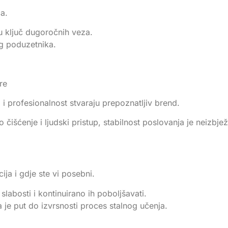
a.
ju ključ dugoročnih veza.
og poduzetnika.
ire
 i profesionalnost stvaraju prepoznatljiv brend.
 čišćenje i ljudski pristup, stabilnost poslovanja je neizbje
ija i gdje ste vi posebni.
 slabosti i kontinuirano ih poboljšavati.
a je put do izvrsnosti proces stalnog učenja.