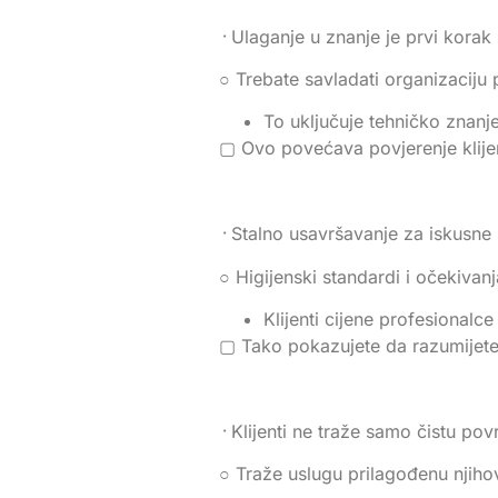
᠂ Ulaganje u znanje je prvi kora
○ Trebate savladati organizaciju 
To uključuje tehničko znanje i
▢ Ovo povećava povjerenje klijen
᠂ Stalno usavršavanje za iskusne
○ Higijenski standardi i očekivanja
Klijenti cijene profesionalc
▢ Tako pokazujete da razumijete 
᠂ Klijenti ne traže samo čistu pov
○ Traže uslugu prilagođenu njih