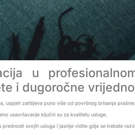
cija u profesionalno
ete i dugoročne vrijedno
ja, uspjeh zahtijeva puno više od površnog brisanja prašine
talno usavršavanje ključni su za kvalitetu usluge.
u prednosti svojih usluga i jasnije vidite gdje se trebate razvi