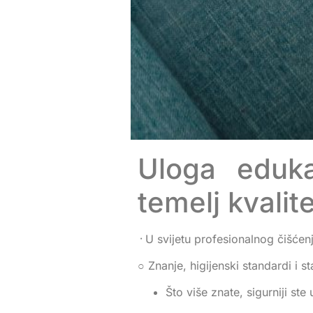
Uloga eduka
temelj kvalit
᠂ U svijetu profesionalnog čišćen
○ Znanje, higijenski standardi i s
Što više znate, sigurniji ste 