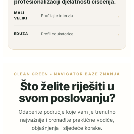
profesionalizaciji djelatnosti čišćenja.
MALI
→
Pročitajte intervju
VELIKI
→
EDUZA
Profil edukatorice
CLEAN GREEN • NAVIGATOR BAZE ZNANJA
Što želite riješiti u
svom poslovanju?
Odaberite područje koje vam je trenutno
najvažnije i pronađite praktične vodiče,
objašnjenja i sljedeće korake.