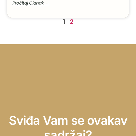
Pročitaj Članak →
1
2
Sviđa Vam se ovakav
sadržaj?