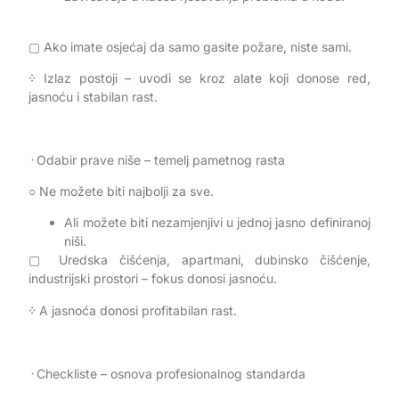
▢ Ako imate osjećaj da samo gasite požare, niste sami.
᠅ Izlaz postoji – uvodi se kroz alate koji donose red,
jasnoću i stabilan rast.
᠂ Odabir prave niše – temelj pametnog rasta
○ Ne možete biti najbolji za sve.
Ali možete biti nezamjenjivi u jednoj jasno definiranoj
niši.
▢ Uredska čišćenja, apartmani, dubinsko čišćenje,
industrijski prostori – fokus donosi jasnoću.
᠅ A jasnoća donosi profitabilan rast.
᠂ Checkliste – osnova profesionalnog standarda