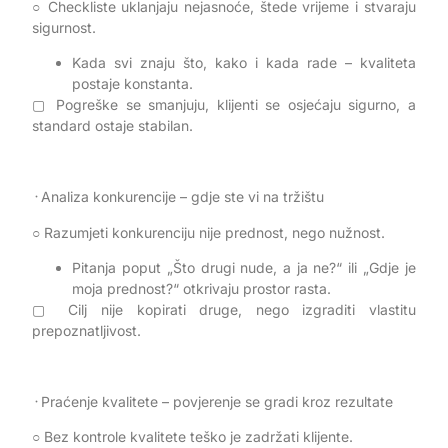
○ Checkliste uklanjaju nejasnoće, štede vrijeme i stvaraju
sigurnost.
Kada svi znaju što, kako i kada rade – kvaliteta
postaje konstanta.
▢ Pogreške se smanjuju, klijenti se osjećaju sigurno, a
standard ostaje stabilan.
᠂ Analiza konkurencije – gdje ste vi na tržištu
○ Razumjeti konkurenciju nije prednost, nego nužnost.
Pitanja poput „Što drugi nude, a ja ne?“ ili „Gdje je
moja prednost?“ otkrivaju prostor rasta.
▢ Cilj nije kopirati druge, nego izgraditi vlastitu
prepoznatljivost.
᠂ Praćenje kvalitete – povjerenje se gradi kroz rezultate
○ Bez kontrole kvalitete teško je zadržati klijente.