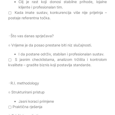
Cilj je rast koji donosi stabilne prihode, lojalne
klijente i profesionalan tim.
▢ Kada imate sustav, konkurencija više nije prijetnja –
postaje referentna točka.
᠂ Što vas danas sprječava?
○ Vrijeme je da posao prestane biti niz slučajnosti.
I da postane održiv, stabilan i profesionalan sustav.
▢ S jasnim checklistama, analizom tržišta i kontrolom
kvalitete – gradite biznis koji postavlja standarde.
᠂ R.I. methodology
○ Strukturirani pristup
Jasni koraci primjene
▢ Praktična rješenja