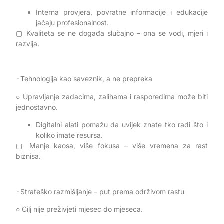
Interna provjera, povratne informacije i edukacije
jačaju profesionalnost.
▢ Kvaliteta se ne događa slučajno – ona se vodi, mjeri i
razvija.
᠂ Tehnologija kao saveznik, a ne prepreka
○ Upravljanje zadacima, zalihama i rasporedima može biti
jednostavno.
Digitalni alati pomažu da uvijek znate tko radi što i
koliko imate resursa.
▢ Manje kaosa, više fokusa – više vremena za rast
biznisa.
᠂ Strateško razmišljanje – put prema održivom rastu
○ Cilj nije preživjeti mjesec do mjeseca.