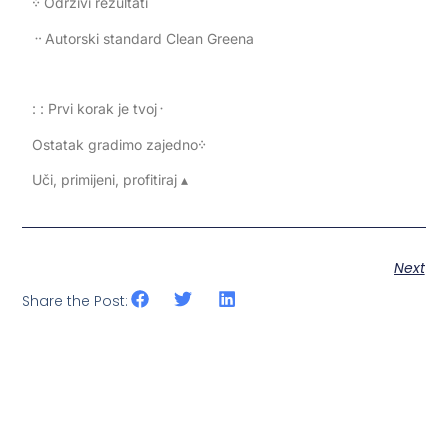
᠅ Održivi rezultati
᠃ Autorski standard Clean Greena
: : Prvi korak je tvoj᠂
Ostatak gradimo zajedno᠅
Uči, primijeni, profitiraj ▴
Next
Share the Post: