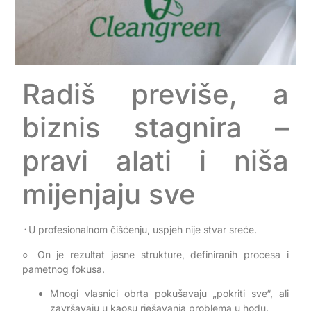
Radiš previše, a
biznis stagnira –
pravi alati i niša
mijenjaju sve
᠂ U profesionalnom čišćenju, uspjeh nije stvar sreće.
○ On je rezultat jasne strukture, definiranih procesa i
pametnog fokusa.
Mnogi vlasnici obrta pokušavaju „pokriti sve“, ali
završavaju u kaosu rješavanja problema u hodu.