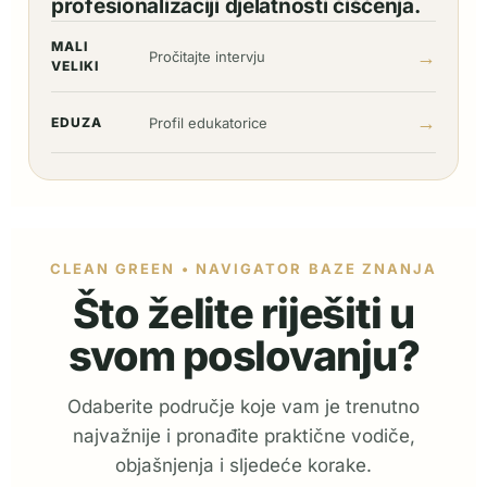
profesionalizaciji djelatnosti čišćenja.
MALI
→
Pročitajte intervju
VELIKI
→
EDUZA
Profil edukatorice
CLEAN GREEN • NAVIGATOR BAZE ZNANJA
Što želite riješiti u
svom poslovanju?
Odaberite područje koje vam je trenutno
najvažnije i pronađite praktične vodiče,
objašnjenja i sljedeće korake.