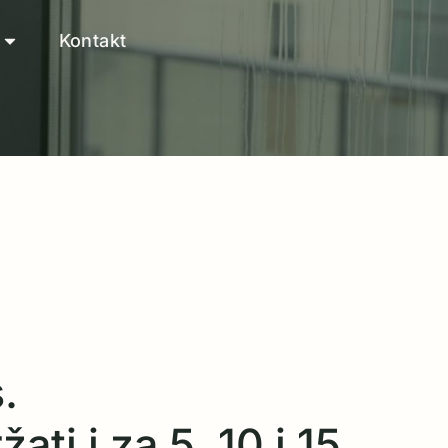
Kontakt
.
ati i za 5, 10 i 15