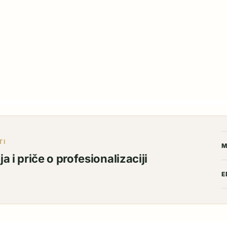
TI
M
a i priče o profesionalizaciji
E