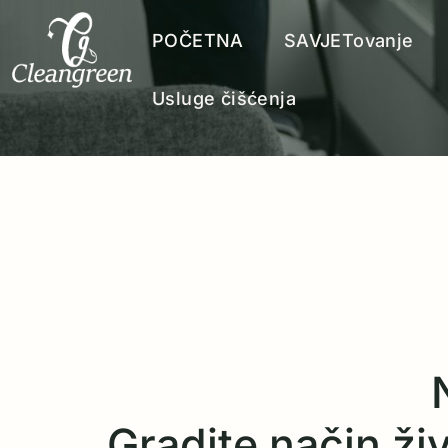
POČETNA
SAVJETovanje
Usluge čišćenja
Gradite način živo