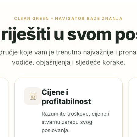
CLEAN GREEN • NAVIGATOR BAZE ZNANJA
e riješiti u svom p
ručje koje vam je trenutno najvažnije i prona
vodiče, objašnjenja i sljedeće korake.
Cijene i
profitabilnost
Razumijte troškove, cijene i
stvarnu zaradu svog
poslovanja.