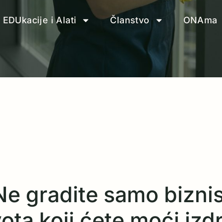
EDUkacije i Alati
Članstvo
ONAma
Ne gradite samo biznis
ta koji ćete moći izdrž