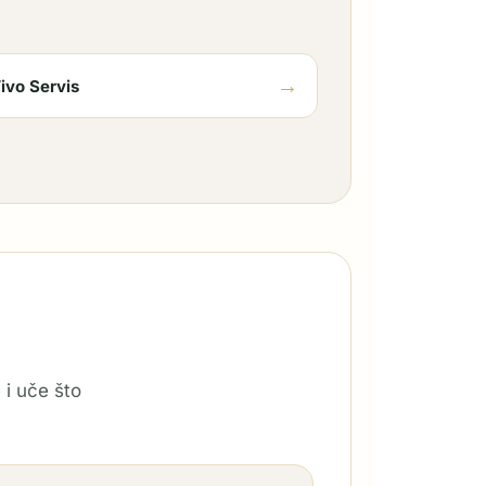
→
ivo Servis
 i uče što