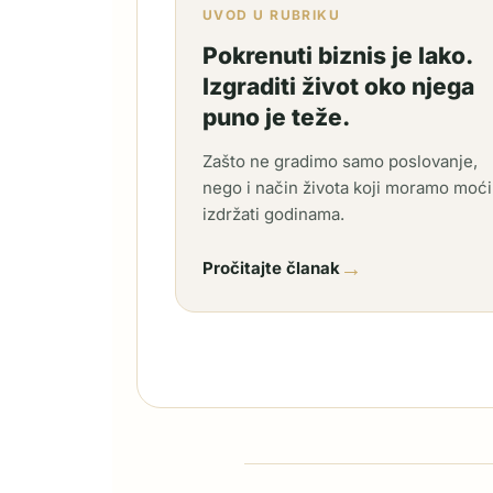
UVOD U RUBRIKU
Pokrenuti biznis je lako.
Izgraditi život oko njega
puno je teže.
Zašto ne gradimo samo poslovanje,
nego i način života koji moramo moći
izdržati godinama.
→
Pročitajte članak