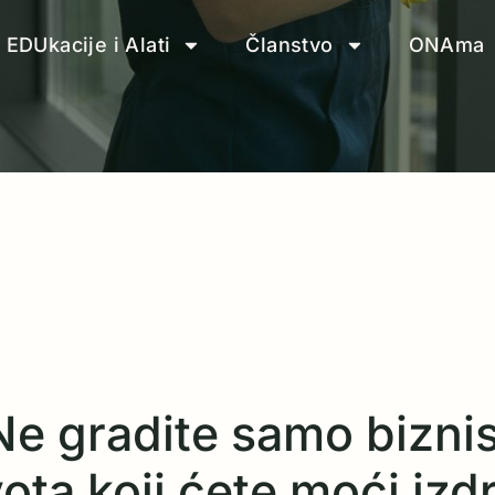
EDUkacije i Alati
Članstvo
ONAma
Ne gradite samo biznis
ta koji ćete moći izdrž