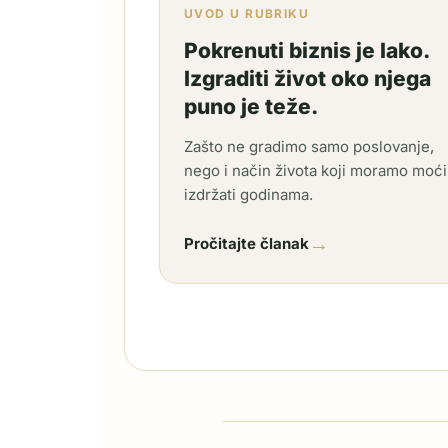
UVOD U RUBRIKU
Pokrenuti biznis je lako.
Izgraditi život oko njega
puno je teže.
Zašto ne gradimo samo poslovanje,
nego i način života koji moramo moći
izdržati godinama.
→
Pročitajte članak