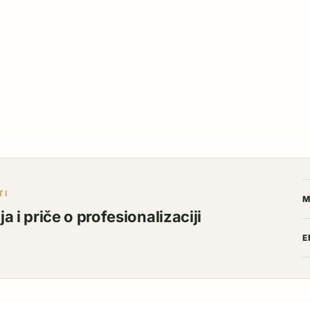
TI
M
a i priče o profesionalizaciji
E