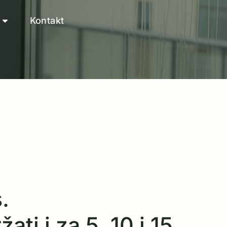
Kontakt
.
ati i za 5, 10 i 15