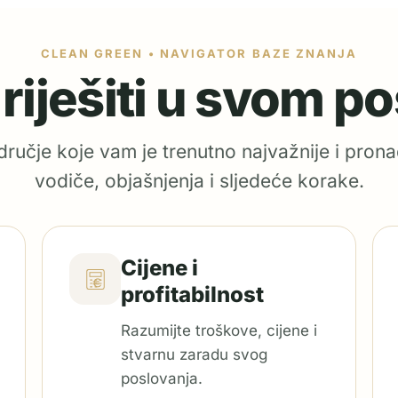
CLEAN GREEN • NAVIGATOR BAZE ZNANJA
e riješiti u svom p
ručje koje vam je trenutno najvažnije i prona
vodiče, objašnjenja i sljedeće korake.
Cijene i
profitabilnost
Razumijte troškove, cijene i
stvarnu zaradu svog
poslovanja.