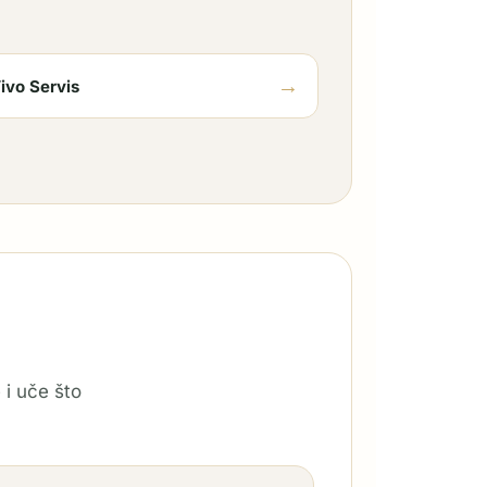
→
ivo Servis
 i uče što