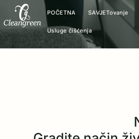
POČETNA
SAVJETovanje
Usluge čišćenja
Gradite način živo