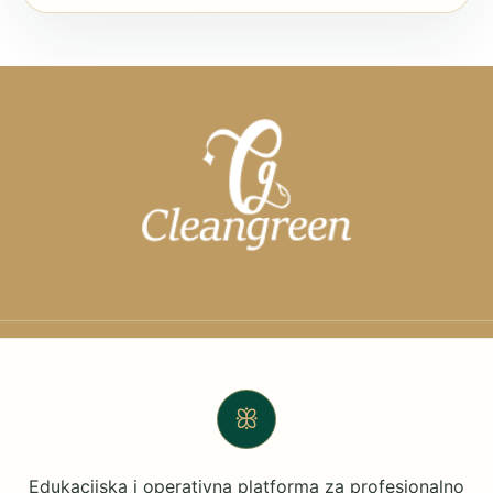
ꕥ
Edukacijska i operativna platforma za profesionalno