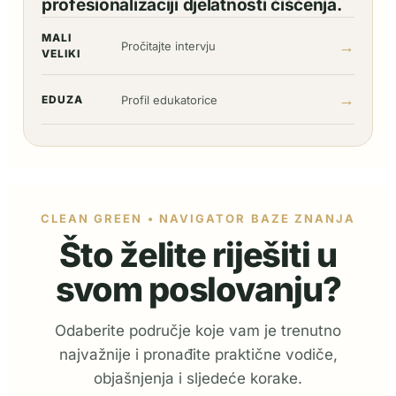
profesionalizaciji djelatnosti čišćenja.
MALI
→
Pročitajte intervju
VELIKI
→
EDUZA
Profil edukatorice
CLEAN GREEN • NAVIGATOR BAZE ZNANJA
Što želite riješiti u
svom poslovanju?
Odaberite područje koje vam je trenutno
najvažnije i pronađite praktične vodiče,
objašnjenja i sljedeće korake.