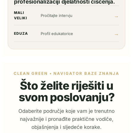
profesionalizaciji djelatnosti čišćenja.
MALI
→
Pročitajte intervju
VELIKI
→
EDUZA
Profil edukatorice
CLEAN GREEN • NAVIGATOR BAZE ZNANJA
Što želite riješiti u
svom poslovanju?
Odaberite područje koje vam je trenutno
najvažnije i pronađite praktične vodiče,
objašnjenja i sljedeće korake.