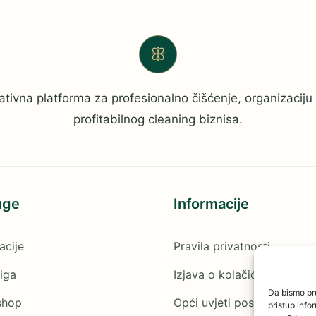
ꕥ
ativna platforma za profesionalno čišćenje, organizaciju 
profitabilnog cleaning biznisa.
uge
Informacije
acije
Pravila privatnosti
iga
Izjava o kolačićima
Da bismo pru
shop
Opći uvjeti poslovanja
pristup inf