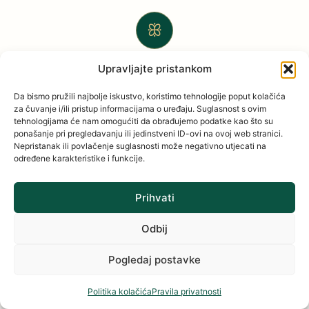
ꕥ
Upravljajte pristankom
Edukacijska i operativna platforma za profesionalno
čišćenje, organizaciju poslovanja i razvoj
Da bismo pružili najbolje iskustvo, koristimo tehnologije poput kolačića
za čuvanje i/ili pristup informacijama o uređaju. Suglasnost s ovim
profitabilnog cleaning biznisa.
tehnologijama će nam omogućiti da obrađujemo podatke kao što su
ponašanje pri pregledavanju ili jedinstveni ID-ovi na ovoj web stranici.
Nepristanak ili povlačenje suglasnosti može negativno utjecati na
određene karakteristike i funkcije.
Clean Green
Prihvati
Početna
Odbij
O nama
Pogledaj postavke
Blog
Politika kolačića
Pravila privatnosti
Kontakt