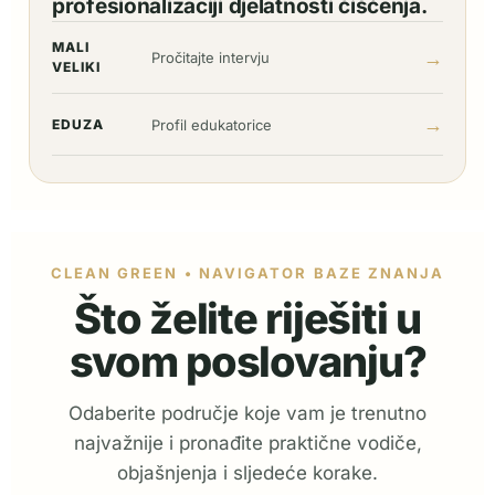
profesionalizaciji djelatnosti čišćenja.
MALI
→
Pročitajte intervju
VELIKI
→
EDUZA
Profil edukatorice
CLEAN GREEN • NAVIGATOR BAZE ZNANJA
Što želite riješiti u
svom poslovanju?
Odaberite područje koje vam je trenutno
najvažnije i pronađite praktične vodiče,
objašnjenja i sljedeće korake.