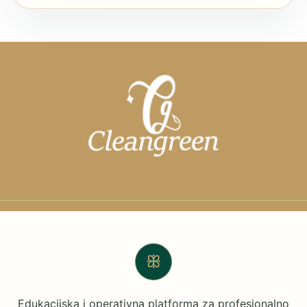
ꕥ
Edukacijska i operativna platforma za profesionalno