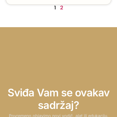
1
2
Sviđa Vam se ovakav
sadržaj?
Povremeno objavimo novi vodič, alat ili edukaciju.