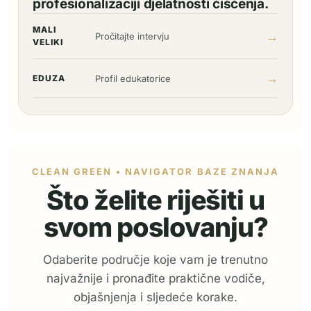
profesionalizaciji djelatnosti čišćenja.
MALI
→
Pročitajte intervju
VELIKI
→
EDUZA
Profil edukatorice
CLEAN GREEN • NAVIGATOR BAZE ZNANJA
Što želite riješiti u
svom poslovanju?
Odaberite područje koje vam je trenutno
najvažnije i pronađite praktične vodiče,
objašnjenja i sljedeće korake.