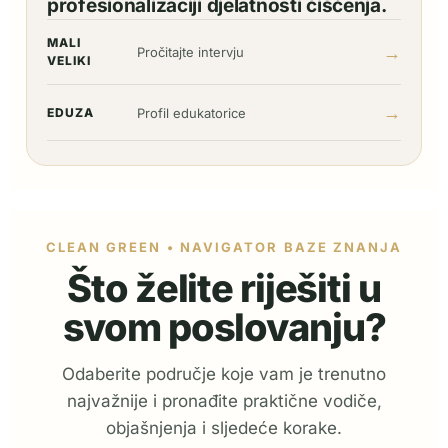
profesionalizaciji djelatnosti čišćenja.
MALI
→
Pročitajte intervju
VELIKI
→
EDUZA
Profil edukatorice
CLEAN GREEN • NAVIGATOR BAZE ZNANJA
Što želite riješiti u
svom poslovanju?
Odaberite područje koje vam je trenutno
najvažnije i pronađite praktične vodiče,
objašnjenja i sljedeće korake.