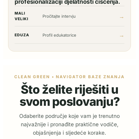
profesionalizaciji djelatnosti čišćenja.
MALI
→
Pročitajte intervju
VELIKI
→
EDUZA
Profil edukatorice
CLEAN GREEN • NAVIGATOR BAZE ZNANJA
Što želite riješiti u
svom poslovanju?
Odaberite područje koje vam je trenutno
najvažnije i pronađite praktične vodiče,
objašnjenja i sljedeće korake.