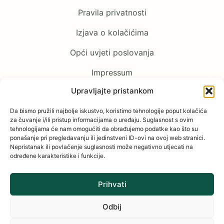
Pravila privatnosti
Izjava o kolačićima
Opći uvjeti poslovanja
Impressum
Upravljajte pristankom
Pratite nas
Da bismo pružili najbolje iskustvo, koristimo tehnologije poput kolačića
za čuvanje i/ili pristup informacijama o uređaju. Suglasnost s ovim
tehnologijama će nam omogućiti da obrađujemo podatke kao što su
Facebook
ponašanje pri pregledavanju ili jedinstveni ID-ovi na ovoj web stranici.
Nepristanak ili povlačenje suglasnosti može negativno utjecati na
YouTube
određene karakteristike i funkcije.
Instagram
Prihvati
Odbij