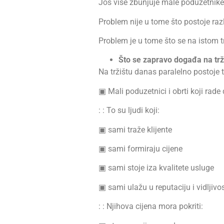
Još više zbunjuje male poduzetnike
Problem nije u tome što postoje razli
Problem je u tome što se na istom trž
Što se zapravo događa na trži
Na tržištu danas paralelno postoje t
▣ Mali poduzetnici i obrti koji rade 
: : To su ljudi koji:
▣ sami traže klijente
▣ sami formiraju cijene
▣ sami stoje iza kvalitete usluge
▣ sami ulažu u reputaciju i vidljivo
: : Njihova cijena mora pokriti: