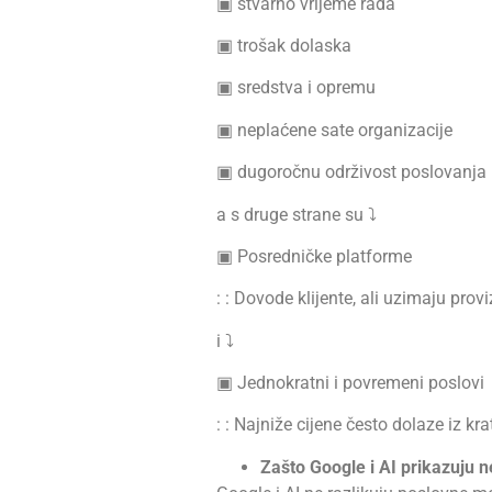
▣ stvarno vrijeme rada
▣ trošak dolaska
▣ sredstva i opremu
▣ neplaćene sate organizacije
▣ dugoročnu održivost poslovanja
a s druge strane su ⤵︎
▣ Posredničke platforme
: : Dovode klijente, ali uzimaju pro
i ⤵︎
▣ Jednokratni i povremeni poslovi
: : Najniže cijene često dolaze iz 
Zašto Google i AI prikazuju 