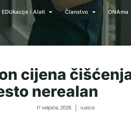
EDUkacije i Alati
Članstvo
ONAma
on cijena čišćenj
često nerealan
17 veljače, 2026
ruzica