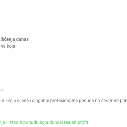
čišćenja danas
ona koja:
ma
un svoje cijene i slaganje profesionalne ponude na stvarnim prim
ja i izraditi ponudu koja donosi realan profit