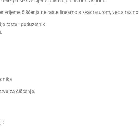
odele, pa se sve cijene prikazuju u istom rasponu.
jer vrijeme čišćenja ne raste linearno s kvadraturom, već s razin
je raste i poduzetnik
i:
ednika
stvu za čišćenje.
i: