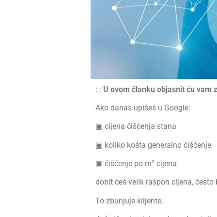
: :
U ovom članku objasnit ću vam zaš
Ako danas upišeš u Google:
▣ cijena čišćenja stana
▣ koliko košta generalno čišćenje
▣ čišćenje po m² cijena
dobit ćeš velik raspon cijena, često
To zbunjuje klijente.