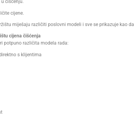
 u čišćenju.
čite cijene.
ištu miješaju različiti poslovni modeli i sve se prikazuje kao da 
štu cijena čišćenja
ri potpuno različita modela rada:
direktno s klijentima
st