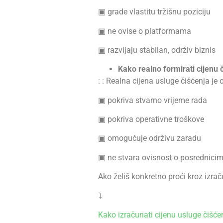
▣ grade vlastitu tržišnu poziciju
▣ ne ovise o platformama
▣ razvijaju stabilan, održiv biznis
Kako realno formirati cijenu 
: : Realna cijena usluge čišćenja je 
▣ pokriva stvarno vrijeme rada
▣ pokriva operativne troškove
▣ omogućuje održivu zaradu
▣ ne stvara ovisnost o posrednici
Ako želiš konkretno proći kroz izrač
⤵︎
Kako izračunati cijenu usluge čišćen