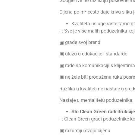
Google i AI ne razlikuju poslovne m
Cijena po m² često daje krivu sliku 
Kvaliteta usluge raste tamo gd
: : Sve je više malih poduzetnika koj
▣ grade svoj brend
▣ ulažu u edukacije i standarde
▣ rade na komunikaciji s klijentima
▣ ne žele biti produžena ruka posr
Razlika u kvaliteti ne nastaje u sred
Nastaje u mentalitetu poduzetnika.
Što Clean Green radi drukčije
: : Clean Green gradi poduzetnike koj
▣ razumiju svoju cijenu