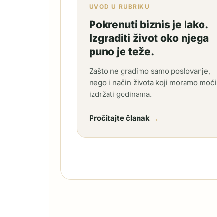
UVOD U RUBRIKU
Pokrenuti biznis je lako.
Izgraditi život oko njega
puno je teže.
Zašto ne gradimo samo poslovanje,
nego i način života koji moramo moći
izdržati godinama.
→
Pročitajte članak