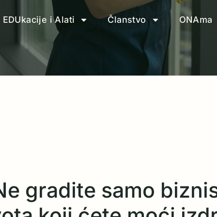
EDUkacije i Alati
Članstvo
ONAma
Ne gradite samo biznis
ta koji ćete moći izdrž