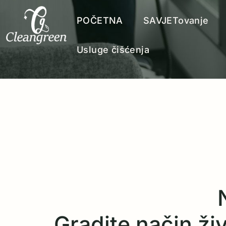
POČETNA
SAVJETovanje
Usluge čišćenja
Gradite način živo