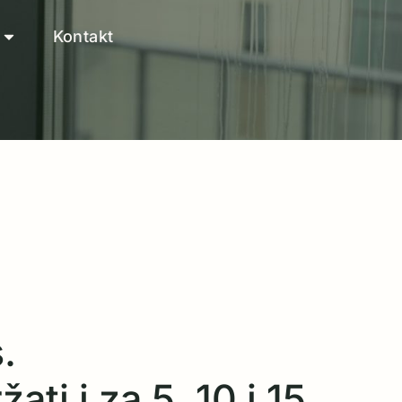
Kontakt
.
ati i za 5, 10 i 15