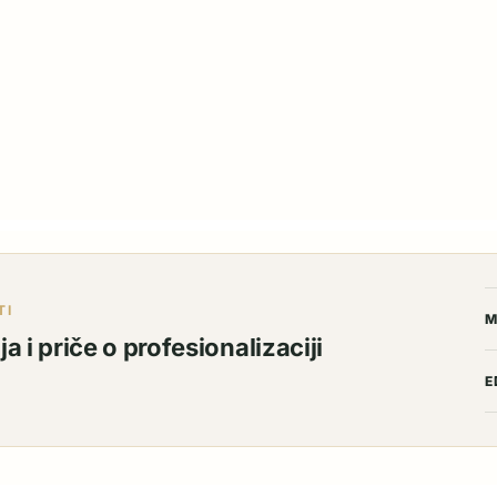
TI
M
a i priče o profesionalizaciji
E