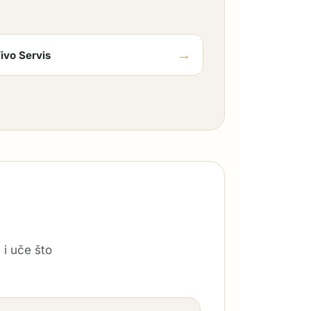
→
ivo Servis
 i uče što