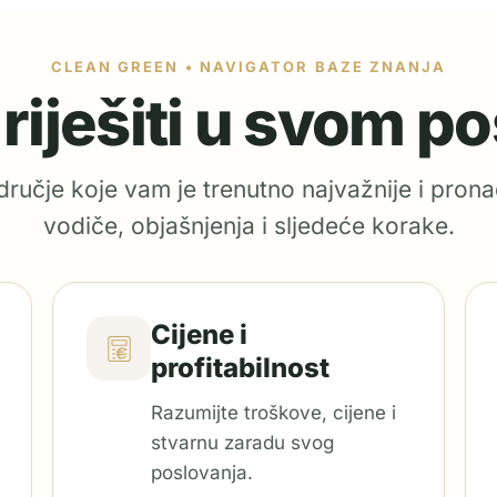
CLEAN GREEN • NAVIGATOR BAZE ZNANJA
e riješiti u svom p
ručje koje vam je trenutno najvažnije i prona
vodiče, objašnjenja i sljedeće korake.
Cijene i
profitabilnost
Razumijte troškove, cijene i
stvarnu zaradu svog
poslovanja.