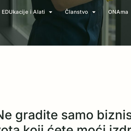
EDUkacije i Alati
Članstvo
ONAma
Ne gradite samo biznis
ta koji ćete moći izdrž