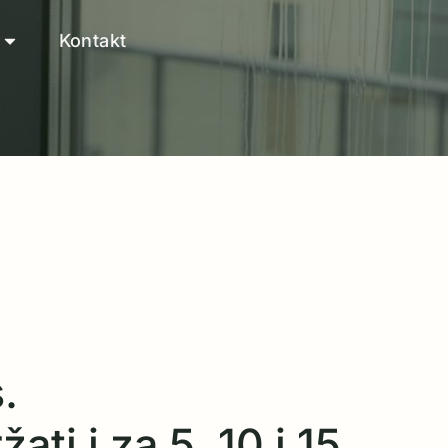
Kontakt
.
ati i za 5, 10 i 15