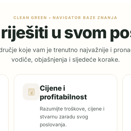
CLEAN GREEN • NAVIGATOR BAZE ZNANJA
e riješiti u svom p
ručje koje vam je trenutno najvažnije i prona
vodiče, objašnjenja i sljedeće korake.
Cijene i
profitabilnost
Razumijte troškove, cijene i
stvarnu zaradu svog
poslovanja.