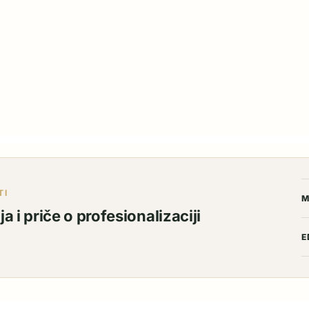
TI
M
a i priče o profesionalizaciji
E