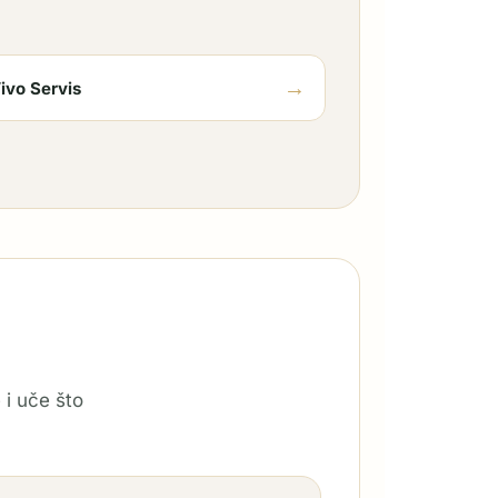
→
ivo Servis
 i uče što