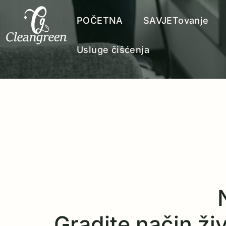
POČETNA
SAVJETovanje
Usluge čišćenja
Gradite način živo