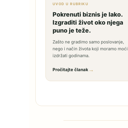
UVOD U RUBRIKU
Pokrenuti biznis je lako.
Izgraditi život oko njega
puno je teže.
Zašto ne gradimo samo poslovanje,
nego i način života koji moramo moći
izdržati godinama.
→
Pročitajte članak