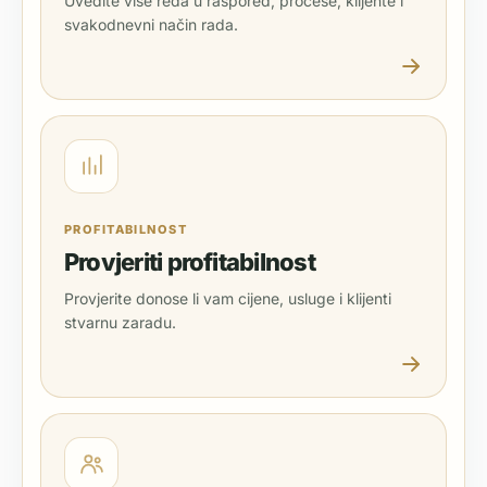
Uvedite više reda u raspored, procese, klijente i
svakodnevni način rada.
PROFITABILNOST
Provjeriti profitabilnost
Provjerite donose li vam cijene, usluge i klijenti
stvarnu zaradu.