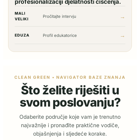
profesionalizaciji djelatnosti čišćenja.
MALI
→
Pročitajte intervju
VELIKI
→
EDUZA
Profil edukatorice
CLEAN GREEN • NAVIGATOR BAZE ZNANJA
Što želite riješiti u
svom poslovanju?
Odaberite područje koje vam je trenutno
najvažnije i pronađite praktične vodiče,
objašnjenja i sljedeće korake.