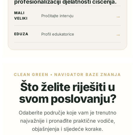
profesionalizaciji djelatnosti čišćenja.
MALI
→
Pročitajte intervju
VELIKI
→
EDUZA
Profil edukatorice
CLEAN GREEN • NAVIGATOR BAZE ZNANJA
Što želite riješiti u
svom poslovanju?
Odaberite područje koje vam je trenutno
najvažnije i pronađite praktične vodiče,
objašnjenja i sljedeće korake.