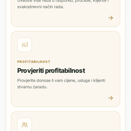
Uvedite više reda u raspored, procese, klijente i
svakodnevni način rada.
PROFITABILNOST
Provjeriti profitabilnost
Provjerite donose li vam cijene, usluge i klijenti
stvarnu zaradu.