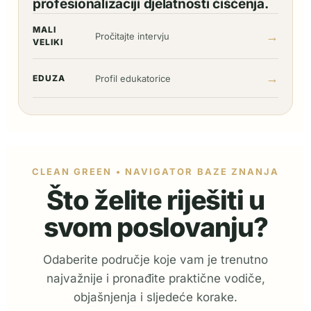
profesionalizaciji djelatnosti čišćenja.
MALI
→
Pročitajte intervju
VELIKI
→
EDUZA
Profil edukatorice
CLEAN GREEN • NAVIGATOR BAZE ZNANJA
Što želite riješiti u
svom poslovanju?
Odaberite područje koje vam je trenutno
najvažnije i pronađite praktične vodiče,
objašnjenja i sljedeće korake.