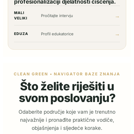
profesionalizaciji djelatnosti čišćenja.
MALI
→
Pročitajte intervju
VELIKI
→
EDUZA
Profil edukatorice
CLEAN GREEN • NAVIGATOR BAZE ZNANJA
Što želite riješiti u
svom poslovanju?
Odaberite područje koje vam je trenutno
najvažnije i pronađite praktične vodiče,
objašnjenja i sljedeće korake.