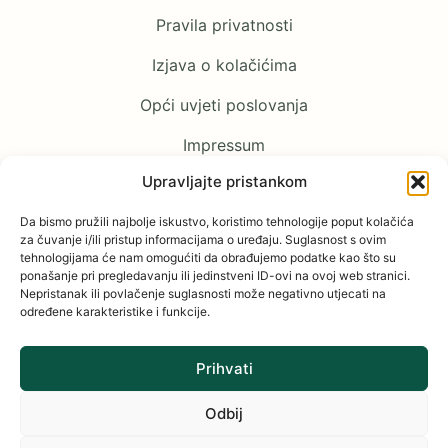
Pravila privatnosti
Izjava o kolačićima
Opći uvjeti poslovanja
Impressum
Upravljajte pristankom
Pratite nas
Da bismo pružili najbolje iskustvo, koristimo tehnologije poput kolačića
za čuvanje i/ili pristup informacijama o uređaju. Suglasnost s ovim
tehnologijama će nam omogućiti da obrađujemo podatke kao što su
Facebook
ponašanje pri pregledavanju ili jedinstveni ID-ovi na ovoj web stranici.
Nepristanak ili povlačenje suglasnosti može negativno utjecati na
YouTube
određene karakteristike i funkcije.
Instagram
Prihvati
Odbij