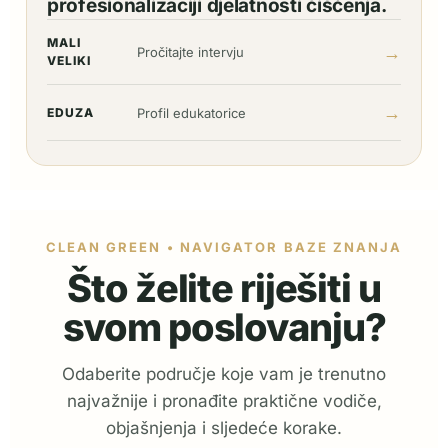
profesionalizaciji djelatnosti čišćenja.
MALI
→
Pročitajte intervju
VELIKI
→
EDUZA
Profil edukatorice
CLEAN GREEN • NAVIGATOR BAZE ZNANJA
Što želite riješiti u
svom poslovanju?
Odaberite područje koje vam je trenutno
najvažnije i pronađite praktične vodiče,
objašnjenja i sljedeće korake.