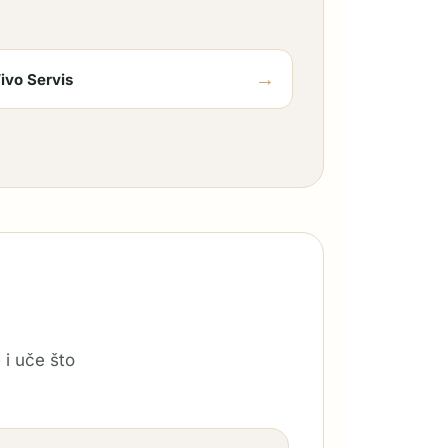
→
ivo Servis
 i uče što