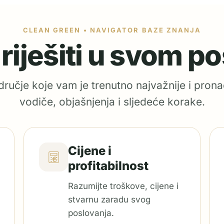
CLEAN GREEN • NAVIGATOR BAZE ZNANJA
e riješiti u svom p
ručje koje vam je trenutno najvažnije i prona
vodiče, objašnjenja i sljedeće korake.
Cijene i
profitabilnost
Razumijte troškove, cijene i
stvarnu zaradu svog
poslovanja.