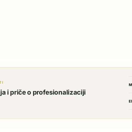
TI
M
a i priče o profesionalizaciji
E