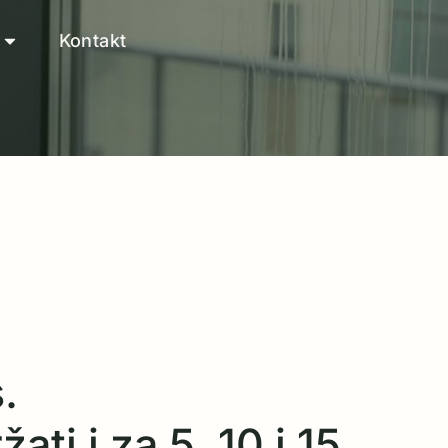
Kontakt
.
ati i za 5, 10 i 15