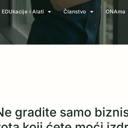
EDUkacije i Alati
Članstvo
ONAma
Ne gradite samo biznis
ta koji ćete moći izdrž