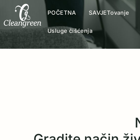
POČETNA
SAVJETovanje
Usluge čišćenja
Gradite način živo