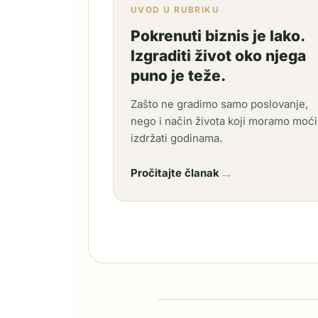
UVOD U RUBRIKU
Pokrenuti biznis je lako.
Izgraditi život oko njega
puno je teže.
Zašto ne gradimo samo poslovanje,
nego i način života koji moramo moći
izdržati godinama.
→
Pročitajte članak