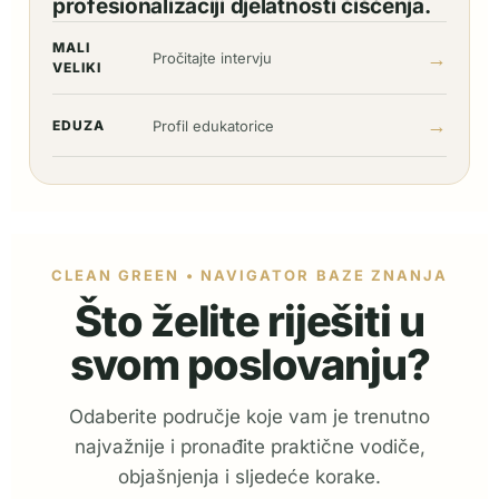
profesionalizaciji djelatnosti čišćenja.
MALI
→
Pročitajte intervju
VELIKI
→
EDUZA
Profil edukatorice
CLEAN GREEN • NAVIGATOR BAZE ZNANJA
Što želite riješiti u
svom poslovanju?
Odaberite područje koje vam je trenutno
najvažnije i pronađite praktične vodiče,
objašnjenja i sljedeće korake.