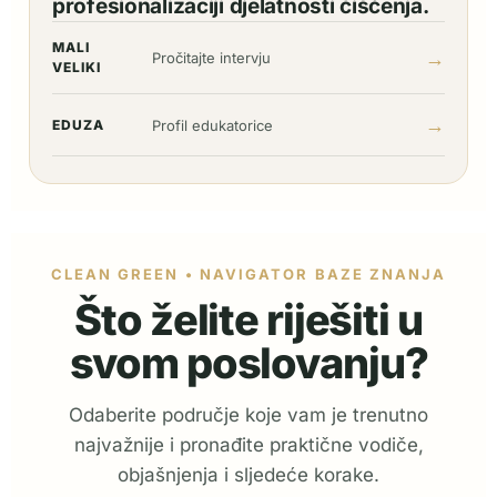
profesionalizaciji djelatnosti čišćenja.
MALI
→
Pročitajte intervju
VELIKI
→
EDUZA
Profil edukatorice
CLEAN GREEN • NAVIGATOR BAZE ZNANJA
Što želite riješiti u
svom poslovanju?
Odaberite područje koje vam je trenutno
najvažnije i pronađite praktične vodiče,
objašnjenja i sljedeće korake.