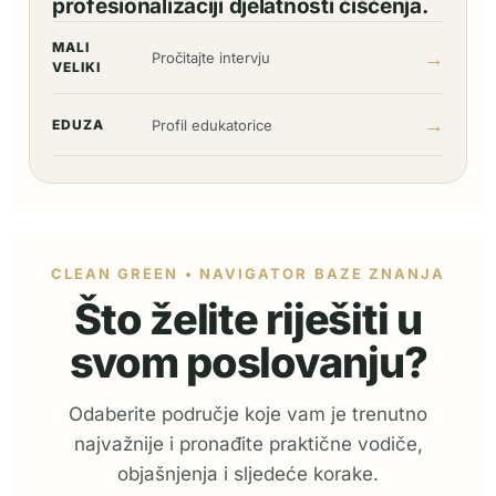
profesionalizaciji djelatnosti čišćenja.
MALI
→
Pročitajte intervju
VELIKI
→
EDUZA
Profil edukatorice
CLEAN GREEN • NAVIGATOR BAZE ZNANJA
Što želite riješiti u
svom poslovanju?
Odaberite područje koje vam je trenutno
najvažnije i pronađite praktične vodiče,
objašnjenja i sljedeće korake.