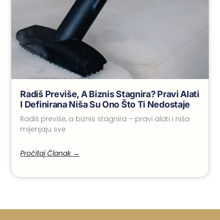
Radiš Previše, A Biznis Stagnira? Pravi Alati
I Definirana Niša Su Ono Što Ti Nedostaje
Radiš previše, a biznis stagnira – pravi alati i niša
mijenjaju sve
Pročitaj Članak →