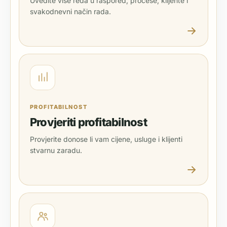
Uvedite više reda u raspored, procese, klijente i
svakodnevni način rada.
PROFITABILNOST
Provjeriti profitabilnost
Provjerite donose li vam cijene, usluge i klijenti
stvarnu zaradu.