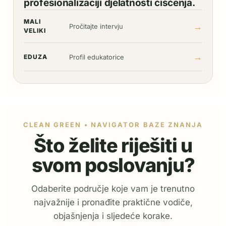
profesionalizaciji djelatnosti čišćenja.
MALI
→
Pročitajte intervju
VELIKI
→
EDUZA
Profil edukatorice
CLEAN GREEN • NAVIGATOR BAZE ZNANJA
Što želite riješiti u
svom poslovanju?
Odaberite područje koje vam je trenutno
najvažnije i pronađite praktične vodiče,
objašnjenja i sljedeće korake.