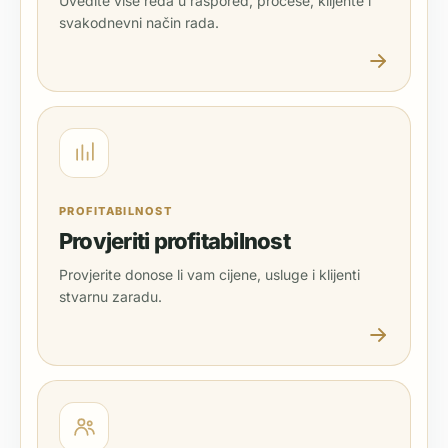
Uvedite više reda u raspored, procese, klijente i
svakodnevni način rada.
PROFITABILNOST
Provjeriti profitabilnost
Provjerite donose li vam cijene, usluge i klijenti
stvarnu zaradu.