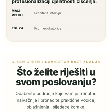
profesionalizaciji djelatnosti čišćenja.
MALI
→
Pročitajte intervju
VELIKI
→
EDUZA
Profil edukatorice
CLEAN GREEN • NAVIGATOR BAZE ZNANJA
Što želite riješiti u
svom poslovanju?
Odaberite područje koje vam je trenutno
najvažnije i pronađite praktične vodiče,
objašnjenja i sljedeće korake.