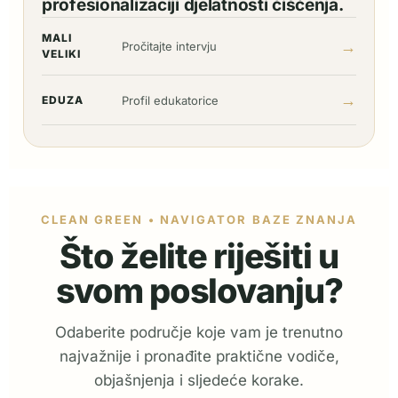
profesionalizaciji djelatnosti čišćenja.
MALI
→
Pročitajte intervju
VELIKI
→
EDUZA
Profil edukatorice
CLEAN GREEN • NAVIGATOR BAZE ZNANJA
Što želite riješiti u
svom poslovanju?
Odaberite područje koje vam je trenutno
najvažnije i pronađite praktične vodiče,
objašnjenja i sljedeće korake.