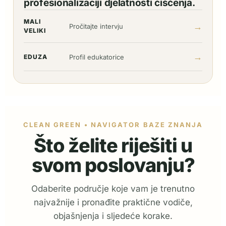
profesionalizaciji djelatnosti čišćenja.
MALI
→
Pročitajte intervju
VELIKI
→
EDUZA
Profil edukatorice
CLEAN GREEN • NAVIGATOR BAZE ZNANJA
Što želite riješiti u
svom poslovanju?
Odaberite područje koje vam je trenutno
najvažnije i pronađite praktične vodiče,
objašnjenja i sljedeće korake.