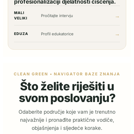
profesionalizaciji djelatnosti čišćenja.
MALI
→
Pročitajte intervju
VELIKI
→
EDUZA
Profil edukatorice
CLEAN GREEN • NAVIGATOR BAZE ZNANJA
Što želite riješiti u
svom poslovanju?
Odaberite područje koje vam je trenutno
najvažnije i pronađite praktične vodiče,
objašnjenja i sljedeće korake.