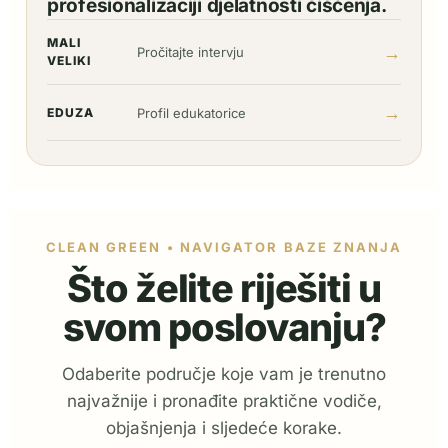
profesionalizaciji djelatnosti čišćenja.
MALI
→
Pročitajte intervju
VELIKI
→
EDUZA
Profil edukatorice
CLEAN GREEN • NAVIGATOR BAZE ZNANJA
Što želite riješiti u
svom poslovanju?
Odaberite područje koje vam je trenutno
najvažnije i pronađite praktične vodiče,
objašnjenja i sljedeće korake.