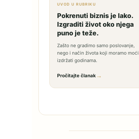
UVOD U RUBRIKU
Pokrenuti biznis je lako.
Izgraditi život oko njega
puno je teže.
Zašto ne gradimo samo poslovanje,
nego i način života koji moramo moći
izdržati godinama.
→
Pročitajte članak