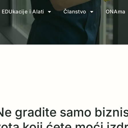
EDUkacije i Alati
Članstvo
ONAma
Ne gradite samo biznis
ta koji ćete moći izdrž