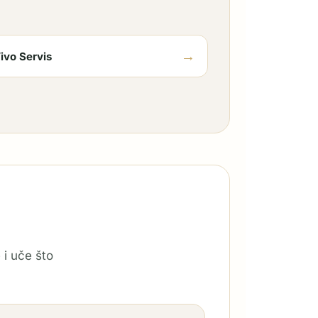
→
ivo Servis
 i uče što