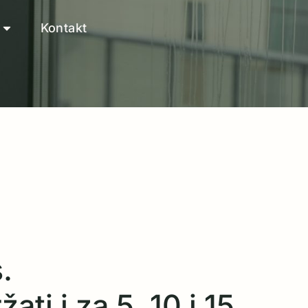
Kontakt
.
ati i za 5, 10 i 15