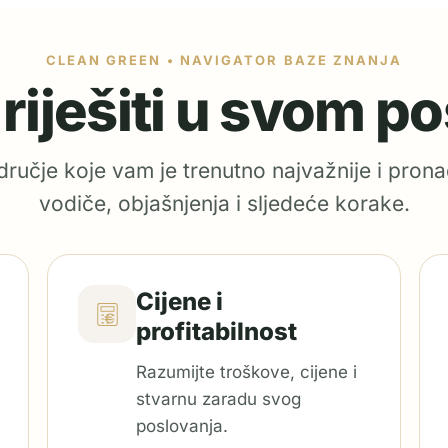
CLEAN GREEN • NAVIGATOR BAZE ZNANJA
e riješiti u svom p
ručje koje vam je trenutno najvažnije i prona
vodiče, objašnjenja i sljedeće korake.
Cijene i
profitabilnost
Razumijte troškove, cijene i
stvarnu zaradu svog
poslovanja.