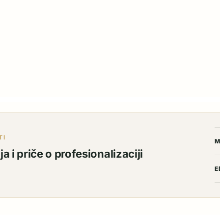
TI
M
a i priče o profesionalizaciji
E