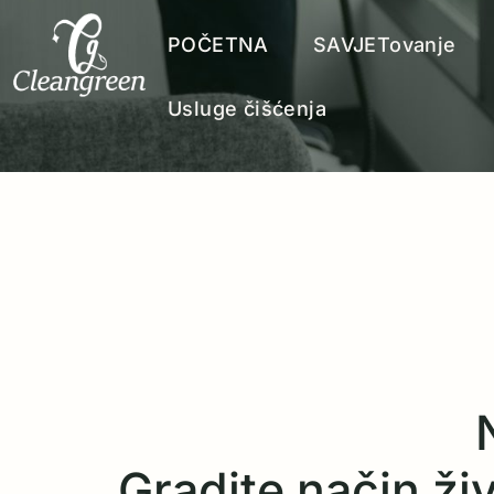
POČETNA
SAVJETovanje
Usluge čišćenja
Gradite način živo