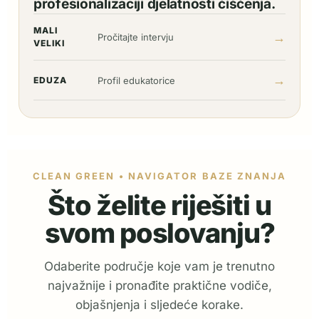
profesionalizaciji djelatnosti čišćenja.
MALI
→
Pročitajte intervju
VELIKI
→
EDUZA
Profil edukatorice
CLEAN GREEN • NAVIGATOR BAZE ZNANJA
Što želite riješiti u
svom poslovanju?
Odaberite područje koje vam je trenutno
najvažnije i pronađite praktične vodiče,
objašnjenja i sljedeće korake.