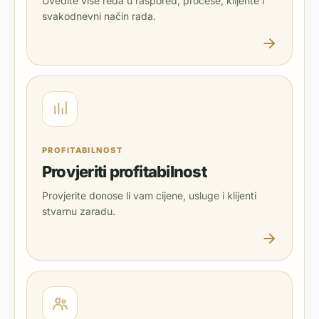
Uvedite više reda u raspored, procese, klijente i
svakodnevni način rada.
PROFITABILNOST
Provjeriti profitabilnost
Provjerite donose li vam cijene, usluge i klijenti
stvarnu zaradu.