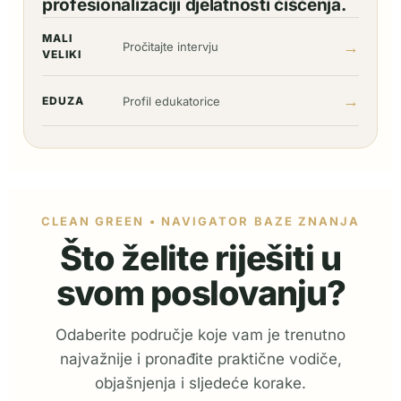
profesionalizaciji djelatnosti čišćenja.
MALI
→
Pročitajte intervju
VELIKI
→
EDUZA
Profil edukatorice
CLEAN GREEN • NAVIGATOR BAZE ZNANJA
Što želite riješiti u
svom poslovanju?
Odaberite područje koje vam je trenutno
najvažnije i pronađite praktične vodiče,
objašnjenja i sljedeće korake.