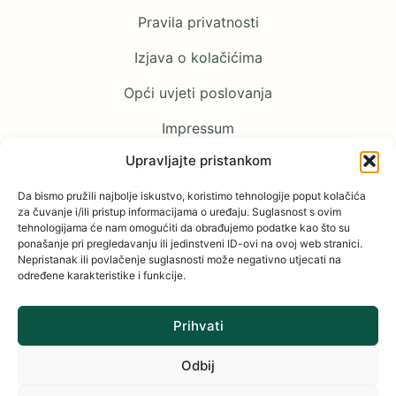
Pravila privatnosti
Izjava o kolačićima
Opći uvjeti poslovanja
Impressum
Upravljajte pristankom
Pratite nas
Da bismo pružili najbolje iskustvo, koristimo tehnologije poput kolačića
za čuvanje i/ili pristup informacijama o uređaju. Suglasnost s ovim
tehnologijama će nam omogućiti da obrađujemo podatke kao što su
Facebook
ponašanje pri pregledavanju ili jedinstveni ID-ovi na ovoj web stranici.
Nepristanak ili povlačenje suglasnosti može negativno utjecati na
YouTube
određene karakteristike i funkcije.
Instagram
Prihvati
Odbij